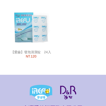
【愛齒】發泡清潔錠 24入
NT.120