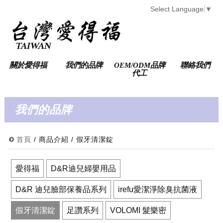
Select Language
▼
關於愛得福
我們的品牌
OEM/ODM品牌
聯絡我們
代工
我們的品牌
首頁
/ 商品介紹 / 假牙清潔錠
愛得福
D&R迪兒婦嬰用品
D&R 迪兒臉部保養品系列
irefu愛潔淨除臭抗菌液
假牙清潔錠
足讚系列
VOLOMI 髮樂密