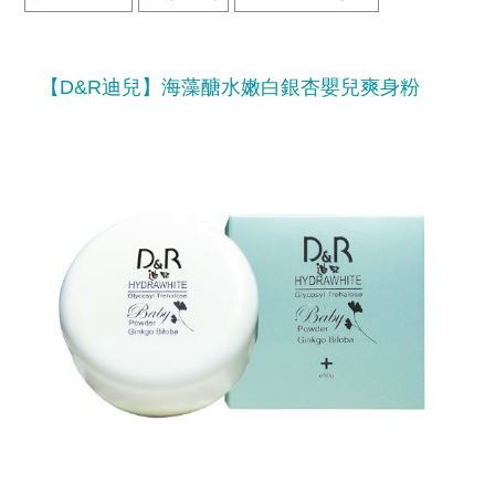
【D&R迪兒】海藻醣水嫩白銀杏嬰兒爽身粉