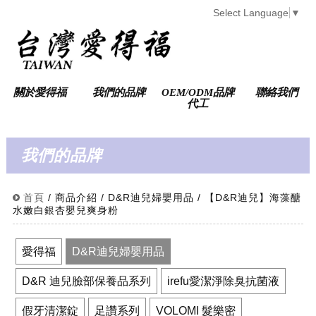
Select Language
▼
關於愛得福
我們的品牌
OEM/ODM品牌
聯絡我們
代工
我們的品牌
首頁
/ 商品介紹 / D&R迪兒婦嬰用品 / 【D&R迪兒】海藻醣
水嫩白銀杏嬰兒爽身粉
愛得福
D&R迪兒婦嬰用品
D&R 迪兒臉部保養品系列
irefu愛潔淨除臭抗菌液
假牙清潔錠
足讚系列
VOLOMI 髮樂密