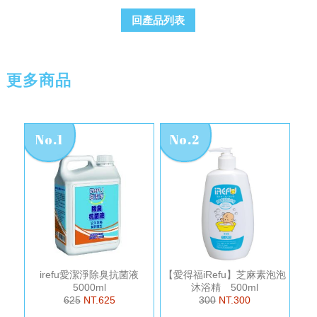
回產品列表
更多商品
No.1
No.2
irefu愛潔淨除臭抗菌液
【愛得福iRefu】芝麻素泡泡
5000ml
沐浴精 500ml
625
NT.625
300
NT.300