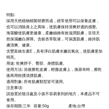
特點
:
採用天然植物精製研磨而成，經常使用可以保養皮膚，
也可以消除身上之異味，使肌膚保持清爽舒適的感覺。
海藻醣使肌膚更健康，柔嫩細緻有效滋潤肌膚，呈現天
然保濕嫩白屏障。含銀杏萃取液，可保護肌膚，維持肌
膚清爽、健康。
含豐富維生素
E
，具有淨白肌膚水嫩抗氧化，使肌膚更加
明亮。
用途
:
乾爽脖子、臀部、身體肌膚。
使用方法
:
浴後擦乾皮膚，輕撒皮膚上，換尿布時，擦乾
後再用粉撲清撲肌膚。
適用對象
:
所有肌膚類型皆可適用。
注意事項
:
請放置於陰涼處及小孩不容易拿到的地方，本產品不可
食用。
保存期限
:
三年
容量
:50g
產地
:
台灣