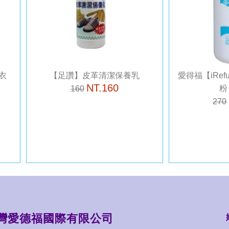
衣
【足讚】皮革清潔保養乳
愛得福【iRe
NT.160
粉
160
270
灣愛德福國際有限公司