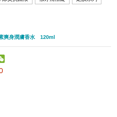
素爽身潤膚香水 120ml
na
WeChat
ibo
0