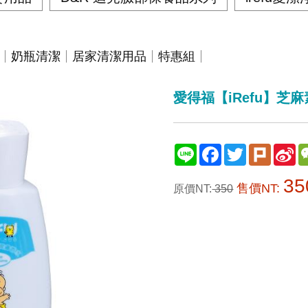
奶瓶清潔
居家清潔用品
特惠組
愛得福【iRefu】芝麻
Line
Facebook
Twitter
Plurk
Si
We
35
售價NT:
原價NT:
350