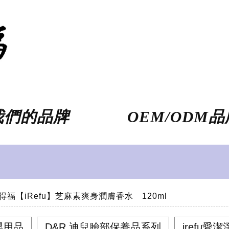
我們的品牌
OEM/ODM
 愛得福【iRefu】芝麻素爽身潤膚香水 120ml
嬰用品
D&R 迪兒臉部保養品系列
irefu