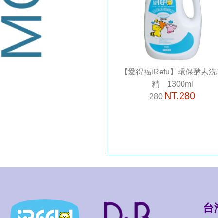
【愛得福iRefu】環保酵素洗
精 1300ml
NT.280
280
台