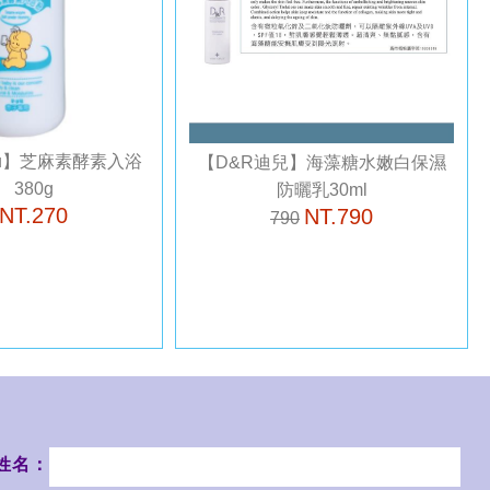
fu】芝麻素酵素入浴
【D&R迪兒】海藻糖水嫩白保濕
 380g
防曬乳30ml
NT.270
NT.790
790
姓名：